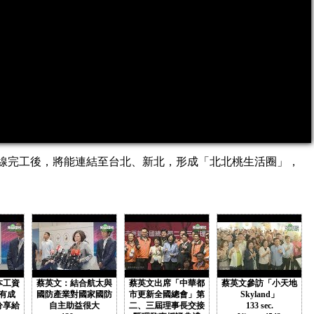
綠線完工後，將能連結至台北、新北，形成「北北桃生活圈」，
本工資
蔡英文：結合航太與
蔡英文出席「中華都
蔡英文參訪「小天地
有成
國防產業對國家國防
市更新全國總會」第
Skyland」
分享給
自主助益很大
二、三屆理事長交接
133 sec.