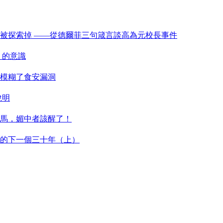
被探索掉 ——從德爾菲三句箴言談高為元校長事件
」的意識
模糊了食安漏洞
說明
馬，媚中者該醒了！
的下一個三十年（上）