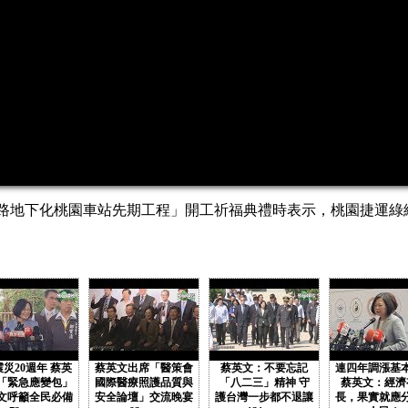
桃園鐵路地下化桃園車站先期工程」開工祈福典禮時表示，桃園捷運
震災20週年 蔡英
蔡英文出席「醫策會
蔡英文：不要忘記
連四年調漲基
「緊急應變包」
國際醫療照護品質與
「八二三」精神 守
蔡英文：經濟
文呼籲全民必備
安全論壇」交流晚宴
護台灣一步都不退讓
長，果實就應