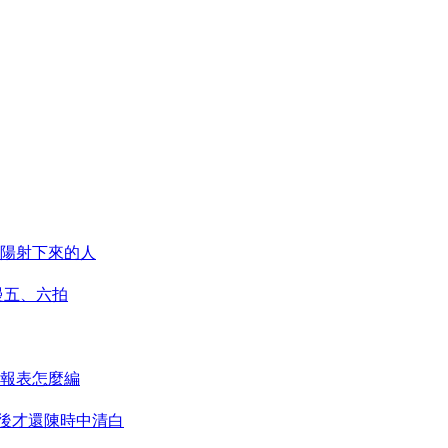
陽射下來的人
慢五、六拍
務報表怎麼編
年後才還陳時中清白