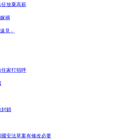
出征放棄高薪
嫁禍
遠見」
衝住家打招呼
國
除封鎖
顯國安法草案有修改必要