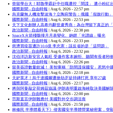
曾留學台大！耶魯學霸赴中任職遭控「間諜」 遭小粉紅
國際新聞 - 自由時報
|
Aug 6, 2026 - 22:57 pm
烏克蘭無人機攻擊波海？立陶宛警告：俄國「假旗行動」
國際新聞 - 自由時報
|
Aug 6, 2026 - 22:53 pm
天下文化創辦人高希均辭世盧秀燕：為台灣留下真正的「
政治新聞 - 自由時報
|
Aug 6, 2026 - 22:38 pm
SpaceX火箭殘骸撞月月表變化、鈉鋰「光譜線」曝光
國際新聞 - 自由時報
|
Aug 6, 2026 - 22:33 pm
慈濟買疫苗遭詐10.6億 李忠憲：該反省的是「這問題」
政治新聞 - 自由時報
|
Aug 6, 2026 - 22:32 pm
沈伯洋訪新安宮人氣旺 受邀作客本婉拒、聽聞有長者秒
政治新聞 - 自由時報
|
Aug 6, 2026 - 22:26 pm
留美簽證數量銳減！ 美智庫稱「防間諜保國安」惹怒中
國際新聞 - 自由時報
|
Aug 6, 2026 - 22:18 pm
天妒英才！烏干達國腳遭搶劫歹徒持磚打死 享年27歲
國際新聞 - 自由時報
|
Aug 6, 2026 - 22:17 pm
將與阿曼敲定荷姆茲協議 伊朗表明重啟海峽取決美國解
國際新聞 - 自由時報
|
Aug 6, 2026 - 22:00 pm
范斯直言伊朗難應付 美國對外交步調沮喪
國際新聞 - 自由時報
|
Aug 6, 2026 - 21:58 pm
林修民 半導體看天下》侵害國安半導體營業秘密案，突