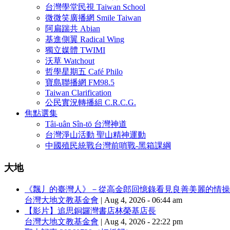
台灣學堂民視 Taiwan School
微微笑廣播網 Smile Taiwan
阿扁踹共 Abian
基進側翼 Radical Wing
獨立媒體 TWIMI
沃草 Watchout
哲學星期五 Café Philo
寶島聯播網 FM98.5
Taiwan Clarification
公民實況轉播組 C.R.C.G.
焦點選集
Tâi-uân Sîn-tō 台灣神道
台灣淨山活動 聖山精神運動
中國殖民統戰台灣前哨戰-黑箱課綱
大地
《飄丿的臺灣人》－從高金郎回憶錄看見良善美麗的情操
台灣大地文教基金會
|
Aug 4, 2026 - 06:44 am
【影片】追思銅鑼灣書店林榮基店長
台灣大地文教基金會
|
Aug 4, 2026 - 22:22 pm