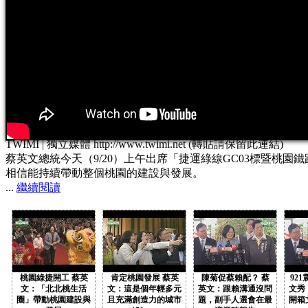
TWIMI | 獨立媒體 http://www.twimi.net (轉貼請保留此連結)
蔡英文總統今天（9/20）上午出席「捷運綠線GC03標暨
相信能持續帶動整個桃園的建設與發展。
...
繼續閱讀
桃園綠捷開工 蔡英
肯定桃園發展 蔡英
陳菊促蔡賴配？ 蔡
921
文：「北北桃生活
文：這是個年輕多元
英文：跟賴溝通沒問
文秀
圈」帶動桃園建設與
且充滿創造力的城市
題，副手人選會在最
開箱