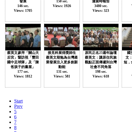
發展
150 sec.
適當時報告
146 sec.
Views: 1926
3480 sec.
Views: 1705
Views: 323
蔡英文參拜「關山天
接見科展得獎師生
原民正名25週年論壇
國
后宮」暨訪視「豐田
蔡英文期勉為台灣產
蔡英文：讓原住民族
文
國中足球隊」及「陳
業發展注入更多創新
觀點正面傳遞到台灣
短，
爸孩子的書屋」
動能
社會不同角落
177 sec.
131 sec.
198 sec.
Views: 1812
Views: 581
Views: 618
Start
Prev
5
6
7
8