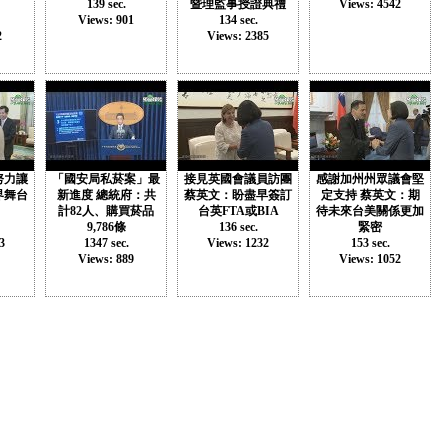
139 sec.
暨理監事授證典禮
Views: 4542
Views: 901
134 sec.
2
Views: 2385
努力讓
「國安局私菸案」最
接見英國會議員訪團
感謝加州州眾議會堅
界舞台
新進度 總統府：共
蔡英文：盼盡早簽訂
定支持 蔡英文：期
計82人、購買菸品
台英FTA或BIA
待未來台美關係更加
9,786條
136 sec.
緊密
3
1347 sec.
Views: 1232
153 sec.
Views: 889
Views: 1052