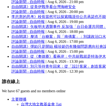
評論新聞 - 自由時報
|
Aug 6, 2026 - 21:00 pm
自由開講》從美伊戰爭看台灣海峽安全
評論新聞 - 自由時報
|
Aug 6, 2026 - 20:00 pm
李忠憲的思考》校長當然可以探索職涯但公共承諾也不能
評論新聞 - 自由時報
|
Aug 6, 2026 - 19:00 pm
自由開講》矢板明夫遇襲事件 反加強「台日命運共同體
評論新聞 - 自由時報
|
Aug 6, 2026 - 18:00 pm
自由開講》釐清「台糖案」與「南僑案」：別讓政治口水
評論新聞 - 自由時報
|
Aug 6, 2026 - 17:00 pm
自由開講》彈劾只是開始 楊珍妮仍有幾個問題應向社會
評論新聞 - 自由時報
|
Aug 6, 2026 - 15:00 pm
自由開講》從《奧德賽》看兩岸：中共統戰就是特洛伊木
評論新聞 - 自由時報
|
Aug 6, 2026 - 13:30 pm
自由開講》別只等待青年回來：從「設計客家」創造客家
評論新聞 - 自由時報
|
Aug 6, 2026 - 12:30 pm
誰在線上
We have 67 guests and no members online
主要聯播
台灣大地文教基金會 Tati