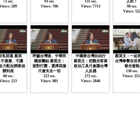
73 sec.
93 sec.
131 sec.
人民！
Views: 289
Views: 706
Views: 7713
98 sec.
Views: 52
安私菸案 蔡英
呼籲台灣派、中華民
中國禁台灣自由行
蔡英文：一起
：不迴避、不護
國派團結 蔡英文：
蔡英文：把觀光客當
台灣拳擊在世
全力配合調查偵
面對打壓，選擇屈服
政治工具只會讓台灣
發光發熱
辦到底
只會失去一切
人反感
130 sec.
60 sec.
223 sec.
272 sec.
Views: 115
Views: 223
Views: 801
Views: 2846