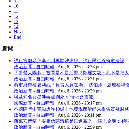
9
10
11
12
13
14
Next
End
新聞
汐止宮廟參拜李四川再拋汐東線、汐止民生線軌道建設
政治新聞 - 自由時報
|
Aug 6, 2026 - 23:38 pm
「藍營太陽多」被問是不是后羿？鄭麗文駁：我不是把太
政治新聞 - 自由時報
|
Aug 6, 2026 - 23:31 pm
蔣市府突檢夏莉絲「負責人竟在場」 沈伯洋：處理檢舉
政治新聞 - 自由時報
|
Aug 6, 2026 - 23:30 pm
埃及知名女星涉毒被判死 引發社會震驚
國際新聞 - 自由時報
|
Aug 6, 2026 - 23:17 pm
不聽陳時中苦勸遭詐10億！他發現慈濟尚未提告質疑財
政治新聞 - 自由時報
|
Aug 6, 2026 - 23:11 pm
蔣萬安昔稱「要相信慈濟還是民進黨？」 陳志金酸：4
政治新聞 - 自由時報
|
Aug 6, 2026 - 22:59 pm