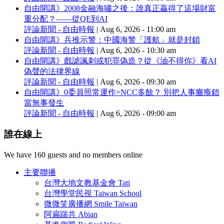
自由開講》2008金融海嘯之後：誰真正贏得了這場財富
重分配？——從QE到AI
評論新聞 - 自由時報
|
Aug 6, 2026 - 11:00 am
自由開講》兵推示警：中國海警「護航」就是封鎖
評論新聞 - 自由時報
|
Aug 6, 2026 - 10:30 am
自由開講》戲謔諷刺或犯罪偽造？從《油不得你》看AI
偽聲的法律界線
評論新聞 - 自由時報
|
Aug 6, 2026 - 09:30 am
自由開講》0委員照常運作=NCC多餘？ 別把人事癱瘓錯
當無事發生
評論新聞 - 自由時報
|
Aug 6, 2026 - 09:00 am
誰在線上
We have 160 guests and no members online
主要聯播
台灣大地文教基金會 Tati
台灣學堂民視 Taiwan School
微微笑廣播網 Smile Taiwan
阿扁踹共 Abian