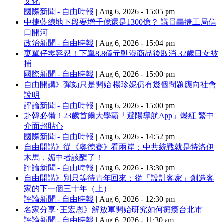
文化
國際新聞 - 自由時報
|
Aug 6, 2026 - 15:05 pm
中捷藍線地下段要增千億還是1300億？ 議員轟捷工局信
口開河
政治新聞 - 自由時報
|
Aug 6, 2026 - 15:04 pm
棄單仔零容忍！下單8.8億元動漫商品後取消 32歲日女被
捕
國際新聞 - 自由時報
|
Aug 6, 2026 - 15:00 pm
自由開講》彈劾只是開始 楊珍妮仍有幾個問題應向社會
說明
評論新聞 - 自由時報
|
Aug 6, 2026 - 15:00 pm
赴韓必備！23歲首爾大學霸「避陽導航App」爆紅 繁中
介面超貼心
國際新聞 - 自由時報
|
Aug 6, 2026 - 14:52 pm
自由開講》從《奧德賽》看兩岸：中共統戰就是特洛伊
木馬，媚中者該醒了！
評論新聞 - 自由時報
|
Aug 6, 2026 - 13:30 pm
自由開講》別只等待青年回來：從「設計客家」創造客
家的下一個三十年（上）
評論新聞 - 自由時報
|
Aug 6, 2026 - 12:30 pm
名家分享~王宏恩》解放軍開始研究如何癱瘓台北市
評論新聞 - 自由時報
|
Aug 6, 2026 - 11:30 am