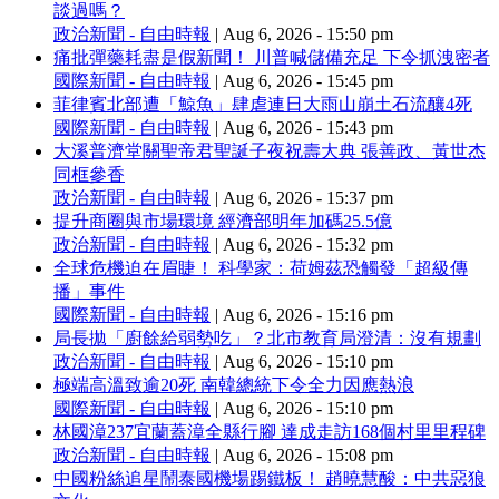
談過嗎？
政治新聞 - 自由時報
|
Aug 6, 2026 - 15:50 pm
痛批彈藥耗盡是假新聞！ 川普喊儲備充足 下令抓洩密者
國際新聞 - 自由時報
|
Aug 6, 2026 - 15:45 pm
菲律賓北部遭「鯨魚」肆虐連日大雨山崩土石流釀4死
國際新聞 - 自由時報
|
Aug 6, 2026 - 15:43 pm
大溪普濟堂關聖帝君聖誕子夜祝壽大典 張善政、黃世杰
同框參香
政治新聞 - 自由時報
|
Aug 6, 2026 - 15:37 pm
提升商圈與市場環境 經濟部明年加碼25.5億
政治新聞 - 自由時報
|
Aug 6, 2026 - 15:32 pm
全球危機迫在眉睫！ 科學家：荷姆茲恐觸發「超級傳
播」事件
國際新聞 - 自由時報
|
Aug 6, 2026 - 15:16 pm
局長拋「廚餘給弱勢吃」？北市教育局澄清：沒有規劃
政治新聞 - 自由時報
|
Aug 6, 2026 - 15:10 pm
極端高溫致逾20死 南韓總統下令全力因應熱浪
國際新聞 - 自由時報
|
Aug 6, 2026 - 15:10 pm
林國漳237宜蘭蓋漳全縣行腳 達成走訪168個村里里程碑
政治新聞 - 自由時報
|
Aug 6, 2026 - 15:08 pm
中國粉絲追星鬧泰國機場踢鐵板！ 趙曉慧酸：中共惡狼