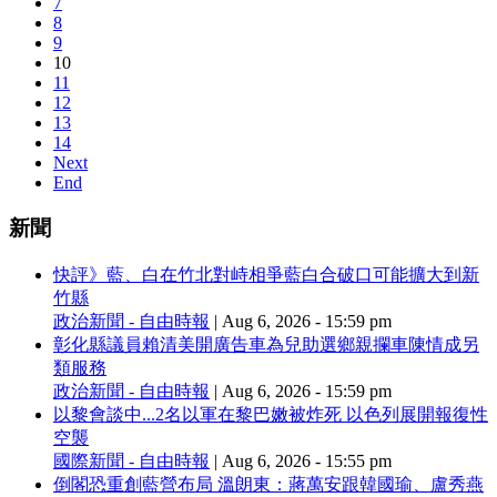
7
8
9
10
11
12
13
14
Next
End
新聞
快評》藍、白在竹北對峙相爭藍白合破口可能擴大到新
竹縣
政治新聞 - 自由時報
|
Aug 6, 2026 - 15:59 pm
彰化縣議員賴清美開廣告車為兒助選鄉親攔車陳情成另
類服務
政治新聞 - 自由時報
|
Aug 6, 2026 - 15:59 pm
以黎會談中...2名以軍在黎巴嫩被炸死 以色列展開報復性
空襲
國際新聞 - 自由時報
|
Aug 6, 2026 - 15:55 pm
倒閣恐重創藍營布局 溫朗東：蔣萬安跟韓國瑜、盧秀燕