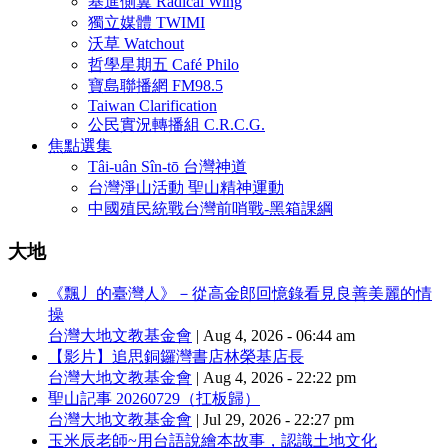
基進側翼 Radical Wing
獨立媒體 TWIMI
沃草 Watchout
哲學星期五 Café Philo
寶島聯播網 FM98.5
Taiwan Clarification
公民實況轉播組 C.R.C.G.
焦點選集
Tâi-uân Sîn-tō 台灣神道
台灣淨山活動 聖山精神運動
中國殖民統戰台灣前哨戰-黑箱課綱
大地
《飄丿的臺灣人》－從高金郎回憶錄看見良善美麗的情
操
台灣大地文教基金會
|
Aug 4, 2026 - 06:44 am
【影片】追思銅鑼灣書店林榮基店長
台灣大地文教基金會
|
Aug 4, 2026 - 22:22 pm
聖山記事 20260729（扛板歸）
台灣大地文教基金會
|
Jul 29, 2026 - 22:27 pm
玉米辰老師~用台語說繪本故事，認識土地文化