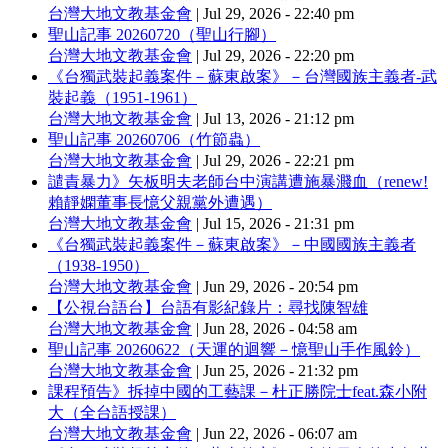
台灣大地文教基金會
|
Jul 29, 2026 - 22:40 pm
聖山記事 20260720（聖山行腳）
台灣大地文教基金會
|
Jul 29, 2026 - 22:20 pm
《台獨武裝起義案件－蘇東啟案》－台灣國族主義者-武
裝起義（1951-1961）
台灣大地文教基金會
|
Jul 13, 2026 - 21:12 pm
聖山記事 20260706（竹節蟲）
台灣大地文教基金會
|
Jul 29, 2026 - 22:21 pm
譴責暴力》矢板明夫老師台中演講遭施暴濺血（renew!
賴靜嫻董事長憶父親黨外遭遇）
台灣大地文教基金會
|
Jul 15, 2026 - 21:31 pm
《台獨武裝起義案件－蘇東啟案》－中國國族主義者
（1938-1950）
台灣大地文教基金會
|
Jun 29, 2026 - 20:54 pm
【公視台語台】台語有影紀錄片：尋找陳智雄
台灣大地文教基金會
|
Jun 28, 2026 - 04:58 am
聖山記事 20260622（天運的迴響－憶聖山手作風鈴）
台灣大地文教基金會
|
Jun 25, 2026 - 21:32 pm
課程預告》拆掉中國的工藝課－杜正勝院士feat.森小附
大（全台語授課）
台灣大地文教基金會
|
Jun 22, 2026 - 06:07 am