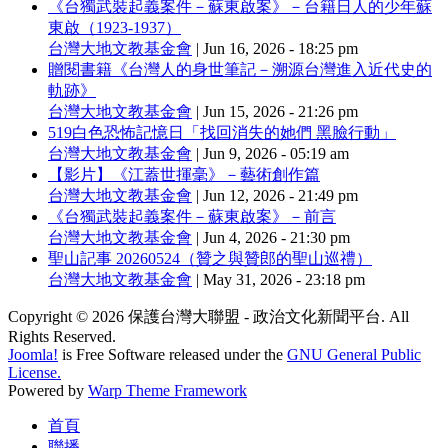
《台獨武裝起義案件－蘇東啟案》－台籍日人的少年蘇
東啟（1923-1937）
台灣大地文教基金會
|
Jun 16, 2026 - 18:25 pm
贈閱書籍《台灣人的身世筆記－溯源台灣進入近代史的
軌跡》
台灣大地文教基金會
|
Jun 15, 2026 - 21:26 pm
519白色恐怖記憶日「找回消失的她們 黑臉行動」
台灣大地文教基金會
|
Jun 9, 2026 - 05:19 am
【影片】《江蓋世揮毫》－藝術創作篇
台灣大地文教基金會
|
Jun 12, 2026 - 21:49 pm
《台獨武裝起義案件－蘇東啟案》－前言
台灣大地文教基金會
|
Jun 4, 2026 - 21:30 pm
聖山記事 20260524（贊之與贊郎的聖山巡禮）
台灣大地文教基金會
|
May 31, 2026 - 23:18 pm
Copyright © 2026 保護台灣大聯盟 - 政治文化新聞平台. All
Rights Reserved.
Joomla!
is Free Software released under the
GNU General Public
License.
Powered by
Warp Theme Framework
首頁
聯播